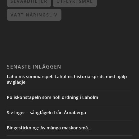
SEVÄRDHETER
UTFLYKTSMÅL
VÅRT NÄRINGSLIV
SENASTE INLÄGGEN
Laholms sommarspel: Laholms historia sprids med hjälp
av glädje
Poliskonstapeln som höll ordning i Laholm
Siv-Inger – sångfågeln från Årnaberga
Bingestickning: Av många maskor små…