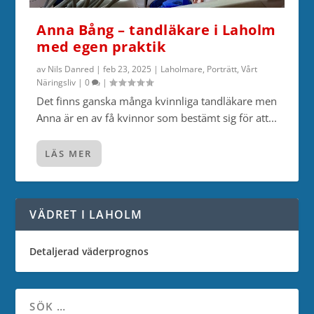
Anna Bång – tandläkare i Laholm
med egen praktik
av
Nils Danred
|
feb 23, 2025
|
Laholmare
,
Porträtt
,
Vårt
Näringsliv
|
0
|
Det finns ganska många kvinnliga tandläkare men
Anna är en av få kvinnor som bestämt sig för att...
LÄS MER
VÄDRET I LAHOLM
Detaljerad väderprognos