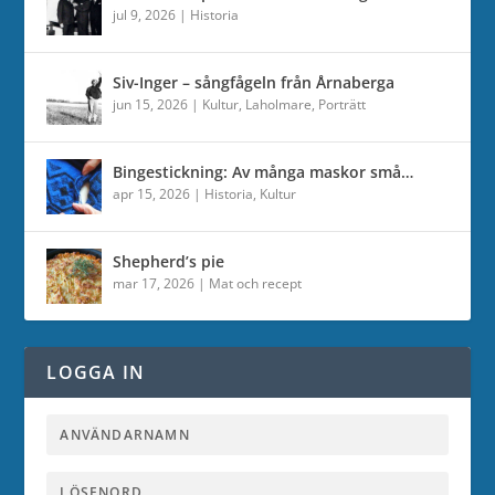
jul 9, 2026
|
Historia
Siv-Inger – sångfågeln från Årnaberga
jun 15, 2026
|
Kultur
,
Laholmare
,
Porträtt
Bingestickning: Av många maskor små…
apr 15, 2026
|
Historia
,
Kultur
Shepherd’s pie
mar 17, 2026
|
Mat och recept
LOGGA IN