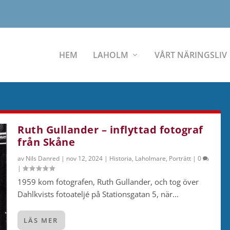
HEM
LAHOLM
VÅRT NÄRINGSLIV
Ruth Gullander – inflyttad fotograf
från Skåne
av
Nils Danred
|
nov 12, 2024
|
Historia
,
Laholmare
,
Porträtt
|
0
|
1959 kom fotografen, Ruth Gullander, och tog över
Dahlkvists fotoateljé på Stationsgatan 5, när...
LÄS MER