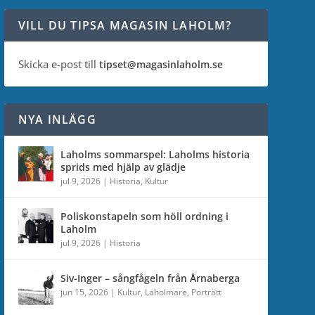
VILL DU TIPSA MAGASIN LAHOLM?
Skicka e-post till
tipset@magasinlaholm.se
NYA INLÄGG
Laholms sommarspel: Laholms historia
sprids med hjälp av glädje
jul 9, 2026
|
Historia
,
Kultur
Poliskonstapeln som höll ordning i
Laholm
jul 9, 2026
|
Historia
Siv-Inger – sångfågeln från Årnaberga
jun 15, 2026
|
Kultur
,
Laholmare
,
Porträtt