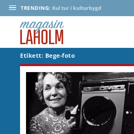
Kul tur i kulturbygd
TRENDING:
Etikett:
Bege-foto