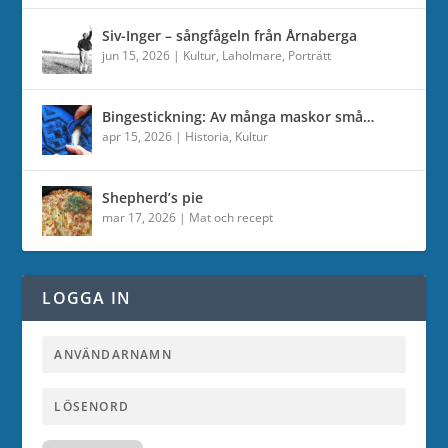
Siv-Inger – sångfågeln från Årnaberga
jun 15, 2026
|
Kultur
,
Laholmare
,
Porträtt
Bingestickning: Av många maskor små…
apr 15, 2026
|
Historia
,
Kultur
Shepherd’s pie
mar 17, 2026
|
Mat och recept
LOGGA IN