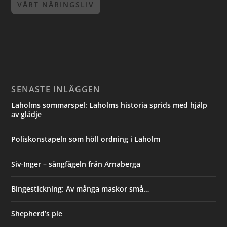
VÅRT NÄRINGSLIV
SENASTE INLÄGGEN
Laholms sommarspel: Laholms historia sprids med hjälp
av glädje
Poliskonstapeln som höll ordning i Laholm
Siv-Inger – sångfågeln från Årnaberga
Bingestickning: Av många maskor små…
Shepherd’s pie