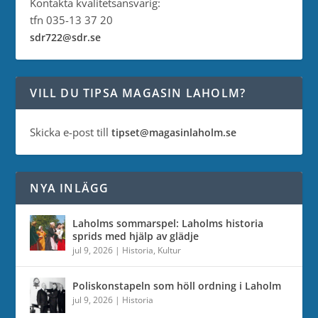
Kontakta kvalitetsansvarig:
tfn 035-13 37 20
sdr722@sdr.se
VILL DU TIPSA MAGASIN LAHOLM?
Skicka e-post till
tipset@magasinlaholm.se
NYA INLÄGG
Laholms sommarspel: Laholms historia
sprids med hjälp av glädje
jul 9, 2026
|
Historia
,
Kultur
Poliskonstapeln som höll ordning i Laholm
jul 9, 2026
|
Historia