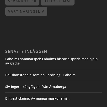
SEVÄRDHETER
UTFLYKTSMÅL
VÅRT NÄRINGSLIV
SENASTE INLÄGGEN
Laholms sommarspel: Laholms historia sprids med hjälp
av glädje
Poliskonstapeln som höll ordning i Laholm
Siv-Inger – sångfågeln från Årnaberga
Bingestickning: Av många maskor små…