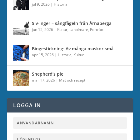
jul 9, 2026
|
Historia
Siv-Inger – sångfågeln från Årnaberga
jun 15, 2026
|
Kultur
,
Laholmare
,
Porträtt
Bingestickning: Av många maskor små…
apr 15, 2026
|
Historia
,
Kultur
Shepherd’s pie
mar 17, 2026
|
Mat och recept
LOGGA IN