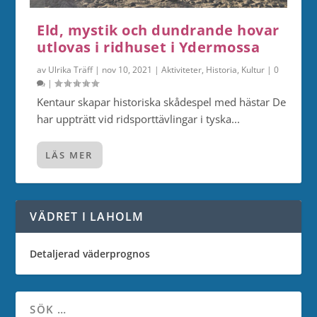
Eld, mystik och dundrande hovar
utlovas i ridhuset i Ydermossa
av
Ulrika Träff
|
nov 10, 2021
|
Aktiviteter
,
Historia
,
Kultur
|
0
|
Kentaur skapar historiska skådespel med hästar De
har uppträtt vid ridsporttävlingar i tyska...
LÄS MER
VÄDRET I LAHOLM
Detaljerad väderprognos