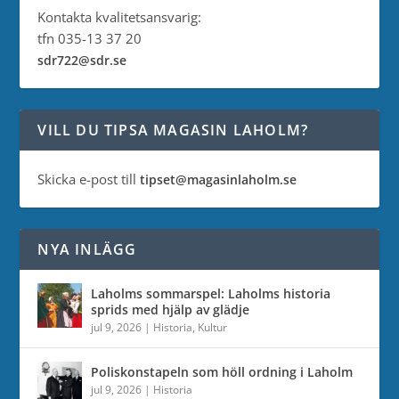
Kontakta kvalitetsansvarig:
tfn 035-13 37 20
sdr722@sdr.se
VILL DU TIPSA MAGASIN LAHOLM?
Skicka e-post till
tipset@magasinlaholm.se
NYA INLÄGG
Laholms sommarspel: Laholms historia
sprids med hjälp av glädje
jul 9, 2026
|
Historia
,
Kultur
Poliskonstapeln som höll ordning i Laholm
jul 9, 2026
|
Historia