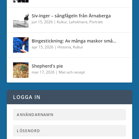
Siv-Inger – sångfågeln från Årnaberga
jun 15, 2026
|
Kultur
,
Laholmare
,
Porträtt
Bingestickning: Av många maskor små…
apr 15, 2026
|
Historia
,
Kultur
Shepherd’s pie
mar 17, 2026
|
Mat och recept
LOGGA IN