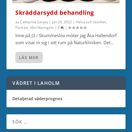
Skräddarsydd behandling
av
Catharina Sanjay
|
jun 20, 2022
|
Hälsa och skönhet
,
Porträtt
,
Vårt Näringsliv
|
0
|
Inne på J3 i Skummeslöv möter jag Åsa Hallendorf
som visar in sig i sitt rum på Naturkliniken. Det...
LÄS MER
VÄDRET I LAHOLM
Detaljerad väderprognos