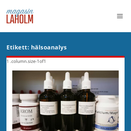
Etikett:
hälsoanalys