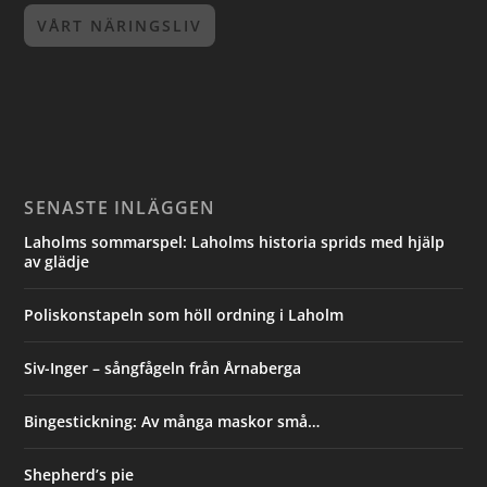
VÅRT NÄRINGSLIV
SENASTE INLÄGGEN
Laholms sommarspel: Laholms historia sprids med hjälp
av glädje
Poliskonstapeln som höll ordning i Laholm
Siv-Inger – sångfågeln från Årnaberga
Bingestickning: Av många maskor små…
Shepherd’s pie