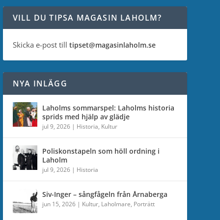
VILL DU TIPSA MAGASIN LAHOLM?
Skicka e-post till
tipset@magasinlaholm.se
NYA INLÄGG
Laholms sommarspel: Laholms historia
sprids med hjälp av glädje
jul 9, 2026
|
Historia
,
Kultur
Poliskonstapeln som höll ordning i
Laholm
jul 9, 2026
|
Historia
Siv-Inger – sångfågeln från Årnaberga
jun 15, 2026
|
Kultur
,
Laholmare
,
Porträtt