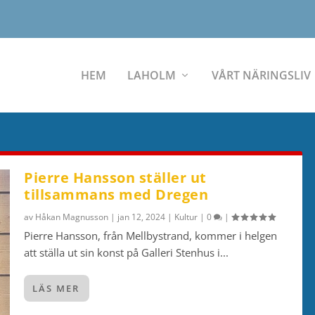
HEM
LAHOLM
VÅRT NÄRINGSLIV
Pierre Hansson ställer ut
tillsammans med Dregen
av
Håkan Magnusson
|
jan 12, 2024
|
Kultur
|
0
|
Pierre Hansson, från Mellbystrand, kommer i helgen
att ställa ut sin konst på Galleri Stenhus i...
LÄS MER