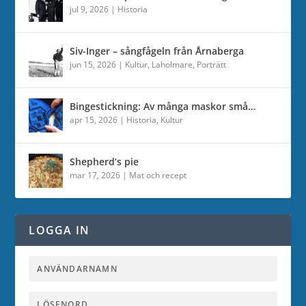
jul 9, 2026
|
Historia
Siv-Inger – sångfågeln från Årnaberga
jun 15, 2026
|
Kultur
,
Laholmare
,
Porträtt
Bingestickning: Av många maskor små…
apr 15, 2026
|
Historia
,
Kultur
Shepherd’s pie
mar 17, 2026
|
Mat och recept
LOGGA IN