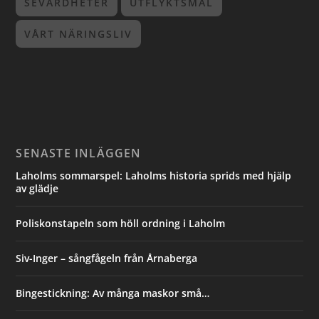
SEVÄRDHETER
UTFLYKTSMÅL
VÅRT NÄRINGSLIV
SENASTE INLÄGGEN
Laholms sommarspel: Laholms historia sprids med hjälp
av glädje
Poliskonstapeln som höll ordning i Laholm
Siv-Inger – sångfågeln från Årnaberga
Bingestickning: Av många maskor små…