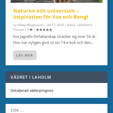
Naturen och universum –
inspiration för Eva och Bengt
av
Håkan Magnusson
|
okt 13, 2024
|
Kultur
,
Laholmare
,
Porträtt
|
0
|
Eva Jagrells författarskap sträcker sig över 50 år.
Hon har nyligen givit ut sin 14:e bok och den...
LÄS MER
VÄDRET I LAHOLM
Detaljerad väderprognos