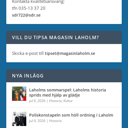
Kontakta kvalitetsansvarig:
tfn 035-13 37 20
sdr722@sdr.se
VILL DU TIPSA MAGASIN LAHOLM?
Skicka e-post till
tipset@magasinlaholm.se
NYA INLÄGG
Laholms sommarspel: Laholms historia
sprids med hjälp av glädje
jul 9, 2026
|
Historia
,
Kultur
Poliskonstapeln som höll ordning i Laholm
jul 9, 2026
|
Historia