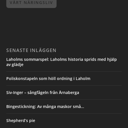
VÅRT NÄRINGSLIV
SENASTE INLÄGGEN
Laholms sommarspel: Laholms historia sprids med hjälp
av glädje
Poliskonstapeln som höll ordning i Laholm
Siv-Inger – sångfågeln från Årnaberga
Bingestickning: Av många maskor små…
Shepherd’s pie