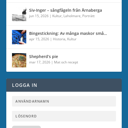
Siv-Inger – sångfågeln från Årnaberga
jun 15, 2026
|
Kultur
,
Laholmare
,
Porträtt
Bingestickning: Av många maskor små…
apr 15, 2026
|
Historia
,
Kultur
Shepherd’s pie
mar 17, 2026
|
Mat och recept
LOGGA IN