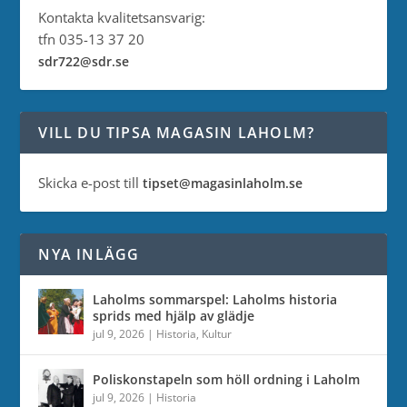
Kontakta kvalitetsansvarig:
tfn 035-13 37 20
sdr722@sdr.se
VILL DU TIPSA MAGASIN LAHOLM?
Skicka e-post till
tipset@magasinlaholm.se
NYA INLÄGG
Laholms sommarspel: Laholms historia
sprids med hjälp av glädje
jul 9, 2026
|
Historia
,
Kultur
Poliskonstapeln som höll ordning i Laholm
jul 9, 2026
|
Historia