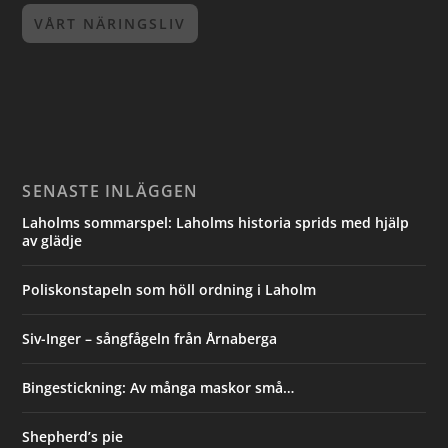
VÅRT NÄRINGSLIV
SENASTE INLÄGGEN
Laholms sommarspel: Laholms historia sprids med hjälp
av glädje
Poliskonstapeln som höll ordning i Laholm
Siv-Inger – sångfågeln från Årnaberga
Bingestickning: Av många maskor små…
Shepherd’s pie