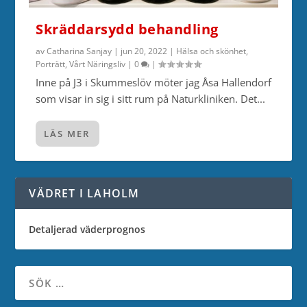
Skräddarsydd behandling
av
Catharina Sanjay
|
jun 20, 2022
|
Hälsa och skönhet
,
Porträtt
,
Vårt Näringsliv
|
0
|
Inne på J3 i Skummeslöv möter jag Åsa Hallendorf
som visar in sig i sitt rum på Naturkliniken. Det...
LÄS MER
VÄDRET I LAHOLM
Detaljerad väderprognos