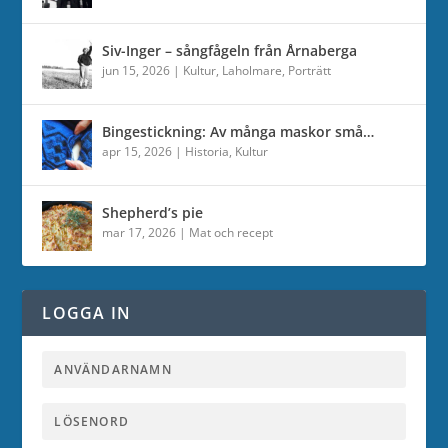
Siv-Inger – sångfågeln från Årnaberga
jun 15, 2026
|
Kultur
,
Laholmare
,
Porträtt
Bingestickning: Av många maskor små…
apr 15, 2026
|
Historia
,
Kultur
Shepherd’s pie
mar 17, 2026
|
Mat och recept
LOGGA IN