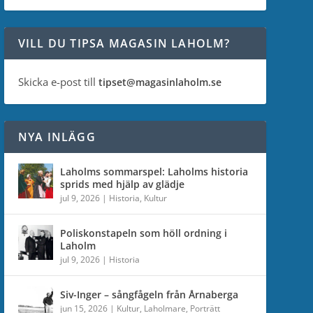
VILL DU TIPSA MAGASIN LAHOLM?
Skicka e-post till
tipset@magasinlaholm.se
NYA INLÄGG
Laholms sommarspel: Laholms historia
sprids med hjälp av glädje
jul 9, 2026
|
Historia
,
Kultur
Poliskonstapeln som höll ordning i
Laholm
jul 9, 2026
|
Historia
Siv-Inger – sångfågeln från Årnaberga
jun 15, 2026
|
Kultur
,
Laholmare
,
Porträtt