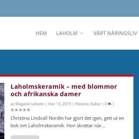
HEM
LAHOLM
VÅRT NÄRINGSLIV
Laholmskeramik – med blommor
och afrikanska damer
av
Magasin Laholm
|
mar 13, 2015
|
Historia
,
Kultur
|
0
|
Christina Lindvall Nordin har gjort det igen, gett ut en
bok om Laholmskeramik. Hon skrattar när...