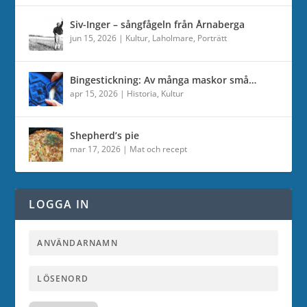
Siv-Inger – sångfågeln från Årnaberga
jun 15, 2026
|
Kultur
,
Laholmare
,
Porträtt
Bingestickning: Av många maskor små…
apr 15, 2026
|
Historia
,
Kultur
Shepherd’s pie
mar 17, 2026
|
Mat och recept
LOGGA IN