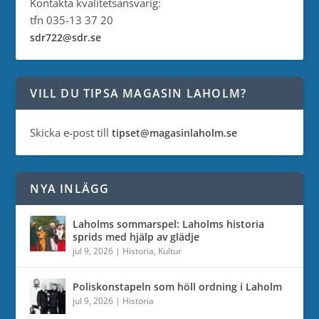
Kontakta kvalitetsansvarig:
tfn 035-13 37 20
sdr722@sdr.se
VILL DU TIPSA MAGASIN LAHOLM?
Skicka e-post till
tipset@magasinlaholm.se
NYA INLÄGG
Laholms sommarspel: Laholms historia
sprids med hjälp av glädje
jul 9, 2026
|
Historia
,
Kultur
Poliskonstapeln som höll ordning i Laholm
jul 9, 2026
|
Historia