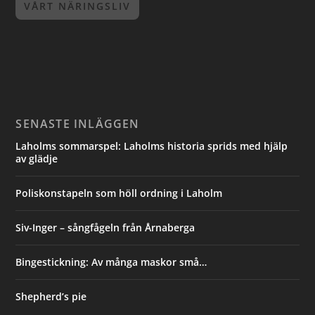
VÅRT NÄRINGSLIV
SENASTE INLÄGGEN
Laholms sommarspel: Laholms historia sprids med hjälp
av glädje
Poliskonstapeln som höll ordning i Laholm
Siv-Inger – sångfågeln från Årnaberga
Bingestickning: Av många maskor små…
Shepherd’s pie