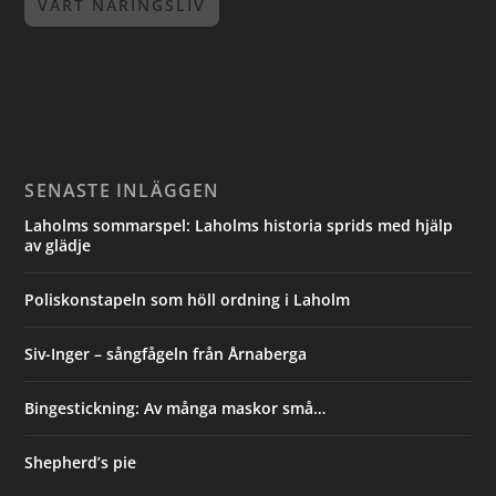
VÅRT NÄRINGSLIV
SENASTE INLÄGGEN
Laholms sommarspel: Laholms historia sprids med hjälp
av glädje
Poliskonstapeln som höll ordning i Laholm
Siv-Inger – sångfågeln från Årnaberga
Bingestickning: Av många maskor små…
Shepherd’s pie