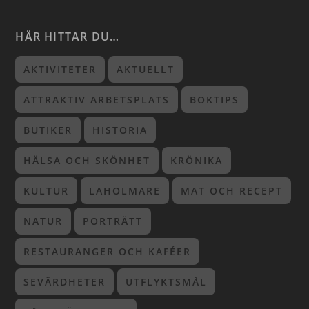
HÄR HITTAR DU…
AKTIVITETER
AKTUELLT
ATTRAKTIV ARBETSPLATS
BOKTIPS
BUTIKER
HISTORIA
HÄLSA OCH SKÖNHET
KRÖNIKA
KULTUR
LAHOLMARE
MAT OCH RECEPT
NATUR
PORTRÄTT
RESTAURANGER OCH KAFÉER
SEVÄRDHETER
UTFLYKTSMÅL