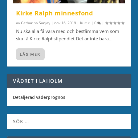
Kirke Ralph minnesfond
av
Catharina Sanjay
|
nov 16, 2019
|
Kultur
|
0
|
Nu ska alla få vara med och bestämma vem som
ska få Kirke Ralphstipendiet Det är inte bara...
LÄS MER
VÄDRET I LAHOLM
Detaljerad väderprognos