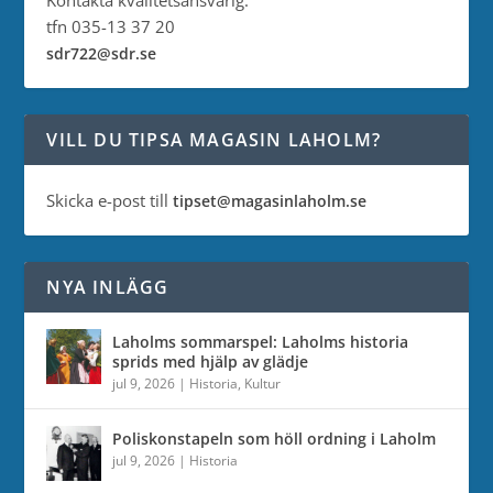
Kontakta kvalitetsansvarig:
tfn 035-13 37 20
sdr722@sdr.se
VILL DU TIPSA MAGASIN LAHOLM?
Skicka e-post till
tipset@magasinlaholm.se
NYA INLÄGG
Laholms sommarspel: Laholms historia
sprids med hjälp av glädje
jul 9, 2026
|
Historia
,
Kultur
Poliskonstapeln som höll ordning i Laholm
jul 9, 2026
|
Historia