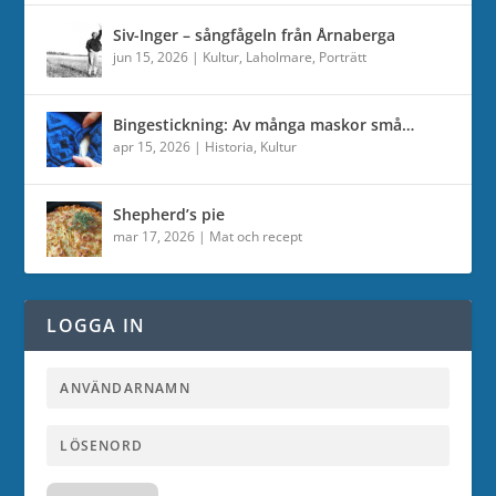
Siv-Inger – sångfågeln från Årnaberga
jun 15, 2026
|
Kultur
,
Laholmare
,
Porträtt
Bingestickning: Av många maskor små…
apr 15, 2026
|
Historia
,
Kultur
Shepherd’s pie
mar 17, 2026
|
Mat och recept
LOGGA IN