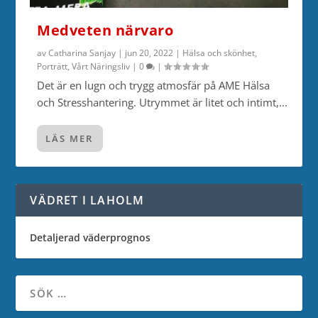
Medveten närvaro
av
Catharina Sanjay
|
jun 20, 2022
|
Hälsa och skönhet
,
Porträtt
,
Vårt Näringsliv
|
0
|
Det är en lugn och trygg atmosfär på AME Hälsa
och Stresshantering. Utrymmet är litet och intimt,...
LÄS MER
VÄDRET I LAHOLM
Detaljerad väderprognos