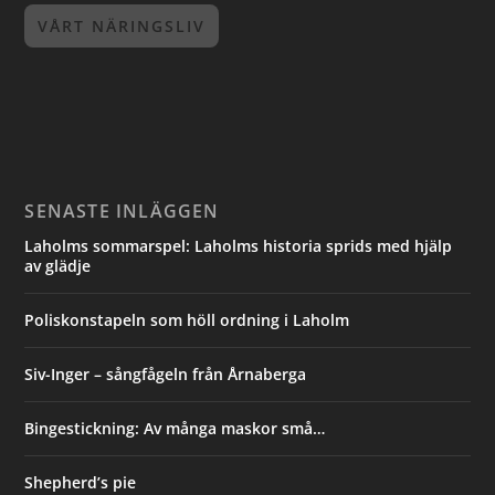
VÅRT NÄRINGSLIV
SENASTE INLÄGGEN
Laholms sommarspel: Laholms historia sprids med hjälp
av glädje
Poliskonstapeln som höll ordning i Laholm
Siv-Inger – sångfågeln från Årnaberga
Bingestickning: Av många maskor små…
Shepherd’s pie