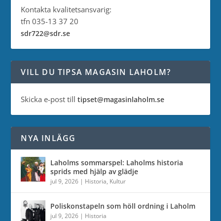
Kontakta kvalitetsansvarig:
tfn 035-13 37 20
sdr722@sdr.se
VILL DU TIPSA MAGASIN LAHOLM?
Skicka e-post till
tipset@magasinlaholm.se
NYA INLÄGG
Laholms sommarspel: Laholms historia
sprids med hjälp av glädje
jul 9, 2026
|
Historia
,
Kultur
Poliskonstapeln som höll ordning i Laholm
jul 9, 2026
|
Historia