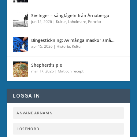
Siv-Inger – sångfågeln från Årnaberga
jun 15, 2026
|
Kultur
,
Laholmare
,
Porträtt
Bingestickning: Av många maskor små…
apr 15, 2026
|
Historia
,
Kultur
Shepherd’s pie
mar 17, 2026
|
Mat och recept
LOGGA IN