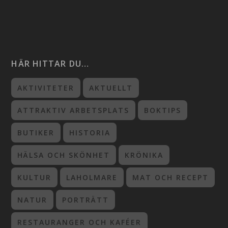
HÄR HITTAR DU…
AKTIVITETER
AKTUELLT
ATTRAKTIV ARBETSPLATS
BOKTIPS
BUTIKER
HISTORIA
HÄLSA OCH SKÖNHET
KRÖNIKA
KULTUR
LAHOLMARE
MAT OCH RECEPT
NATUR
PORTRÄTT
RESTAURANGER OCH KAFÉER