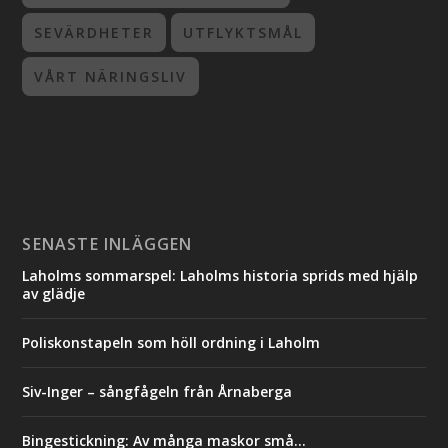
SEVÄRDHETER
UTFLYKTSMÅL
VÅRT NÄRINGSLIV
SENASTE INLÄGGEN
Laholms sommarspel: Laholms historia sprids med hjälp
av glädje
Poliskonstapeln som höll ordning i Laholm
Siv-Inger – sångfågeln från Årnaberga
Bingestickning: Av många maskor små…