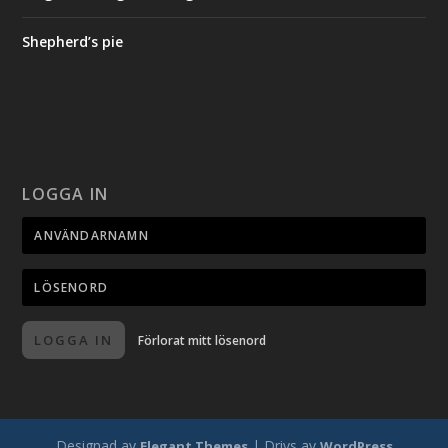
Shepherd’s pie
LOGGA IN
LOGGA IN
Förlorat mitt lösenord
Designad av
| Drivs av
Elegant Themes
WordPress