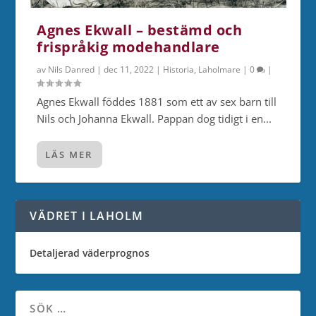
Agnes Ekwall – bestämd och
frispråkig modehandlare
av
Nils Danred
|
dec 11, 2022
|
Historia
,
Laholmare
|
0
|
Agnes Ekwall föddes 1881 som ett av sex barn till
Nils och Johanna Ekwall. Pappan dog tidigt i en...
LÄS MER
VÄDRET I LAHOLM
Detaljerad väderprognos