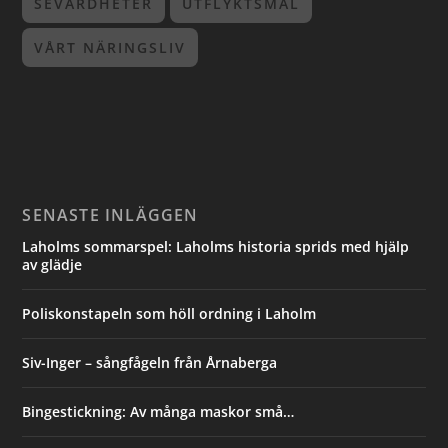
SEVÄRDHETER
UTFLYKTSMÅL
VÅRT NÄRINGSLIV
SENASTE INLÄGGEN
Laholms sommarspel: Laholms historia sprids med hjälp
av glädje
Poliskonstapeln som höll ordning i Laholm
Siv-Inger – sångfågeln från Årnaberga
Bingestickning: Av många maskor små…