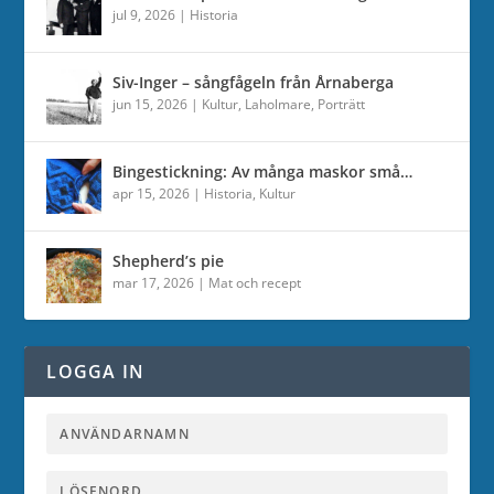
jul 9, 2026
|
Historia
Siv-Inger – sångfågeln från Årnaberga
jun 15, 2026
|
Kultur
,
Laholmare
,
Porträtt
Bingestickning: Av många maskor små…
apr 15, 2026
|
Historia
,
Kultur
Shepherd’s pie
mar 17, 2026
|
Mat och recept
LOGGA IN