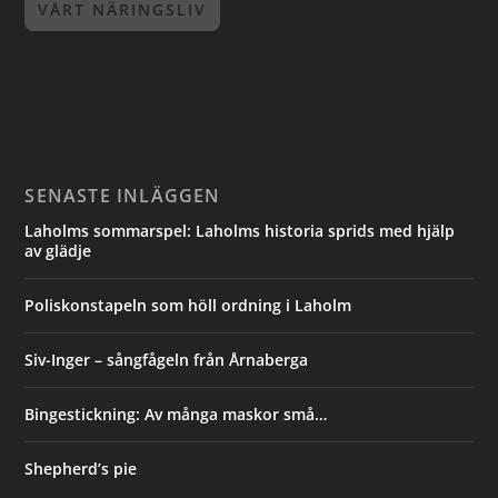
VÅRT NÄRINGSLIV
SENASTE INLÄGGEN
Laholms sommarspel: Laholms historia sprids med hjälp
av glädje
Poliskonstapeln som höll ordning i Laholm
Siv-Inger – sångfågeln från Årnaberga
Bingestickning: Av många maskor små…
Shepherd’s pie