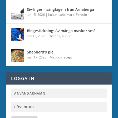
Siv-Inger – sångfågeln från Årnaberga
jun 15, 2026
|
Kultur
,
Laholmare
,
Porträtt
Bingestickning: Av många maskor små…
apr 15, 2026
|
Historia
,
Kultur
Shepherd’s pie
mar 17, 2026
|
Mat och recept
LOGGA IN