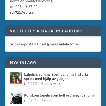
Kontakta kvalitetsansvarig:
tfn 035-13 37 20
sdr722@sdr.se
VILL DU TIPSA MAGASIN LAHOLM?
Skicka e-post till
tipset@magasinlaholm.se
NYA INLÄGG
Laholms sommarspel: Laholms historia
sprids med hjälp av glädje
jul 9, 2026
|
Historia
,
Kultur
Poliskonstapeln som höll ordning i Laholm
jul 9, 2026
|
Historia