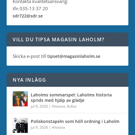
Kontakta kvalitetsansvarig:
tfn 035-13 37 20
sdr722@sdr.se
VILL DU TIPSA MAGASIN LAHOLM?
Skicka e-post till
tipset@magasinlaholm.se
NYA INLÄGG
Laholms sommarspel: Laholms historia
sprids med hjälp av glädje
jul 9, 2026
|
Historia
,
Kultur
Poliskonstapeln som höll ordning i Laholm
jul 9, 2026
|
Historia