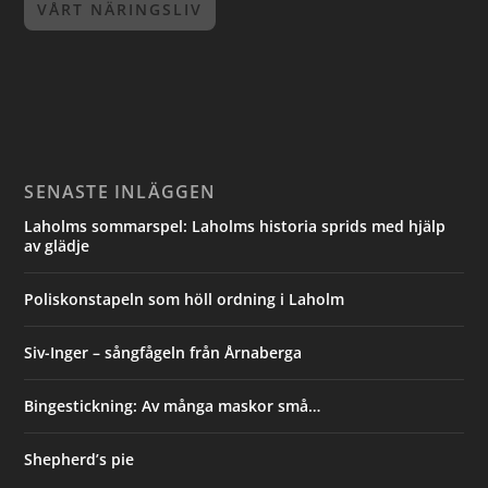
VÅRT NÄRINGSLIV
SENASTE INLÄGGEN
Laholms sommarspel: Laholms historia sprids med hjälp
av glädje
Poliskonstapeln som höll ordning i Laholm
Siv-Inger – sångfågeln från Årnaberga
Bingestickning: Av många maskor små…
Shepherd’s pie