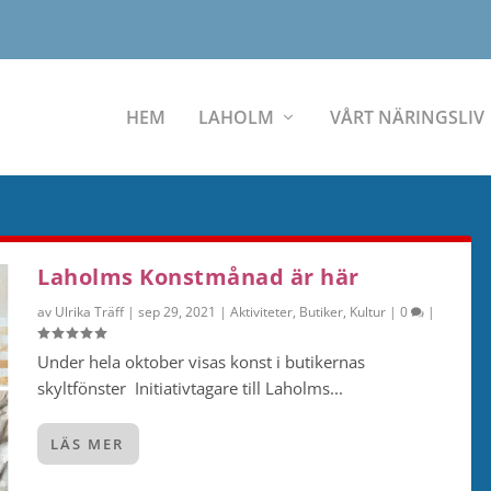
HEM
LAHOLM
VÅRT NÄRINGSLIV
Laholms Konstmånad är här
av
Ulrika Träff
|
sep 29, 2021
|
Aktiviteter
,
Butiker
,
Kultur
|
0
|
Under hela oktober visas konst i butikernas
skyltfönster Initiativtagare till Laholms...
LÄS MER