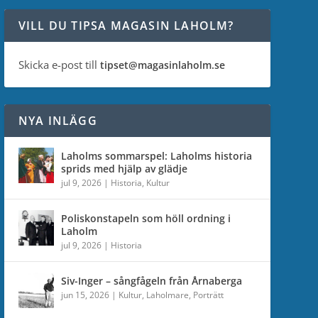
VILL DU TIPSA MAGASIN LAHOLM?
Skicka e-post till
tipset@magasinlaholm.se
NYA INLÄGG
Laholms sommarspel: Laholms historia
sprids med hjälp av glädje
jul 9, 2026
|
Historia
,
Kultur
Poliskonstapeln som höll ordning i
Laholm
jul 9, 2026
|
Historia
Siv-Inger – sångfågeln från Årnaberga
jun 15, 2026
|
Kultur
,
Laholmare
,
Porträtt