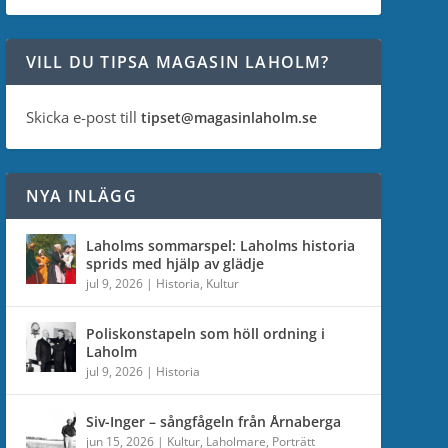
VILL DU TIPSA MAGASIN LAHOLM?
Skicka e-post till
tipset@magasinlaholm.se
NYA INLÄGG
Laholms sommarspel: Laholms historia
sprids med hjälp av glädje
jul 9, 2026
|
Historia
,
Kultur
Poliskonstapeln som höll ordning i
Laholm
jul 9, 2026
|
Historia
Siv-Inger – sångfågeln från Årnaberga
jun 15, 2026
|
Kultur
,
Laholmare
,
Porträtt