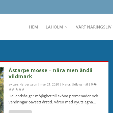
HEM
LAHOLM
VÅRT NÄRINGSLIV
Åstarpe mosse – nära men ändå
vildmark
av
Lars Herbertsson
|
mar 21, 2020
|
Natur
,
Utflyktsmål
|
0
|
Hallandsås ger möjlighet till sköna promenader och
vandringar oavsett årstid. Våren med nyutslagna...