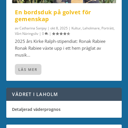
En bordsduk på golvet för
gemenskap
av
Catharina Sanjay
|
okt 8, 2025
|
Kultur
,
Laholmare
,
Porträtt
,
Vårt Näringsliv
|
0
|
2025 års Kirke Ralph-stipendiat: Ronak Rabiee
Ronak Rabiee växte upp i ett hem präglat av
musik...
LÄS MER
VÄDRET I LAHOLM
Detaljerad väderprognos