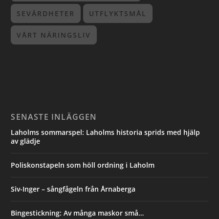
SEVÄRDHETER
UTFLYKTSMÅL
VÅRT NÄRINGSLIV
SENASTE INLÄGGEN
Laholms sommarspel: Laholms historia sprids med hjälp
av glädje
Poliskonstapeln som höll ordning i Laholm
Siv-Inger – sångfågeln från Årnaberga
Bingestickning: Av många maskor små…