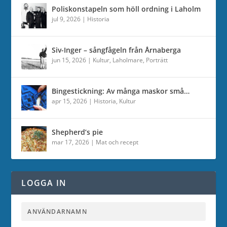
Poliskonstapeln som höll ordning i Laholm
jul 9, 2026
|
Historia
Siv-Inger – sångfågeln från Årnaberga
jun 15, 2026
|
Kultur
,
Laholmare
,
Porträtt
Bingestickning: Av många maskor små…
apr 15, 2026
|
Historia
,
Kultur
Shepherd’s pie
mar 17, 2026
|
Mat och recept
LOGGA IN