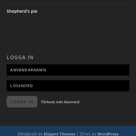
Shepherd’s pie
LOGGA IN
LOGGA IN
Förlorat mitt lösenord
Designad av
| Drivs av
Elegant Themes
WordPress