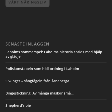
VÅRT NÄRINGSLIV
SENASTE INLÄGGEN
Laholms sommarspel: Laholms historia sprids med hjälp
av glädje
Poliskonstapeln som höll ordning i Laholm
Siv-Inger – sångfågeln från Årnaberga
Bingestickning: Av många maskor små…
Shepherd’s pie