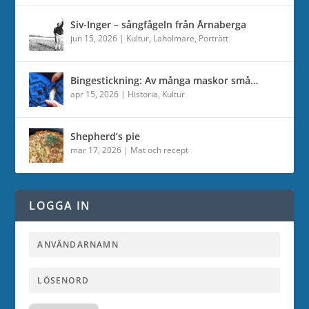
Siv-Inger – sångfågeln från Årnaberga
jun 15, 2026
|
Kultur
,
Laholmare
,
Porträtt
Bingestickning: Av många maskor små…
apr 15, 2026
|
Historia
,
Kultur
Shepherd’s pie
mar 17, 2026
|
Mat och recept
LOGGA IN