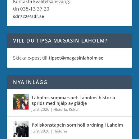
Kontakta kvalitetsansvarig:
tfn 035-13 37 20
sdr722@sdr.se
VILL DU TIPSA MAGASIN LAHOLM?
Skicka e-post till
tipset@magasinlaholm.se
NYA INLÄGG
Laholms sommarspel: Laholms historia
sprids med hjälp av glädje
jul 9, 2026
|
Historia
,
Kultur
Poliskonstapeln som höll ordning i Laholm
jul 9, 2026
|
Historia