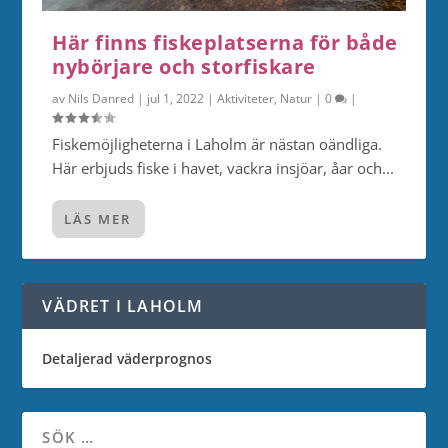
Här finns fiskeplatserna för både
nybörjare och storfiskare
av
Nils Danred
|
jul 1, 2022
|
Aktiviteter
,
Natur
|
0
|
Fiskemöjligheterna i Laholm är nästan oändliga.
Här erbjuds fiske i havet, vackra insjöar, åar och...
LÄS MER
VÄDRET I LAHOLM
Detaljerad väderprognos