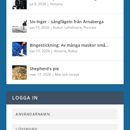
jul 9, 2026
|
Historia
Siv-Inger – sångfågeln från Årnaberga
jun 15, 2026
|
Kultur
,
Laholmare
,
Porträtt
Bingestickning: Av många maskor små…
apr 15, 2026
|
Historia
,
Kultur
Shepherd’s pie
mar 17, 2026
|
Mat och recept
LOGGA IN