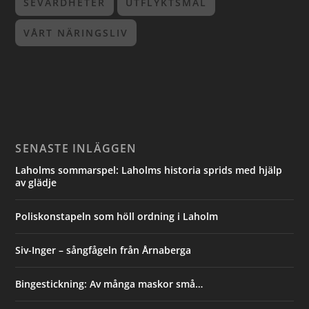
SEVÄRDHETER
UTFLYKTSMÅL
VÅRT NÄRINGSLIV
SENASTE INLÄGGEN
Laholms sommarspel: Laholms historia sprids med hjälp
av glädje
Poliskonstapeln som höll ordning i Laholm
Siv-Inger – sångfågeln från Årnaberga
Bingestickning: Av många maskor små…