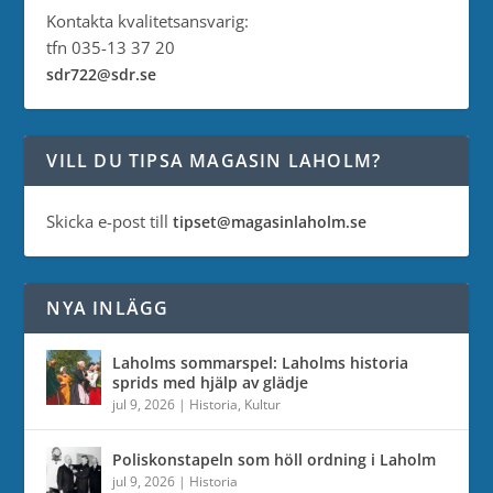
Kontakta kvalitetsansvarig:
tfn 035-13 37 20
sdr722@sdr.se
VILL DU TIPSA MAGASIN LAHOLM?
Skicka e-post till
tipset@magasinlaholm.se
NYA INLÄGG
Laholms sommarspel: Laholms historia
sprids med hjälp av glädje
jul 9, 2026
|
Historia
,
Kultur
Poliskonstapeln som höll ordning i Laholm
jul 9, 2026
|
Historia