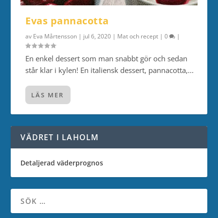
Evas pannacotta
av
Eva Mårtensson
|
jul 6, 2020
|
Mat och recept
|
0
|
En enkel dessert som man snabbt gör och sedan
står klar i kylen! En italiensk dessert, pannacotta,...
LÄS MER
VÄDRET I LAHOLM
Detaljerad väderprognos