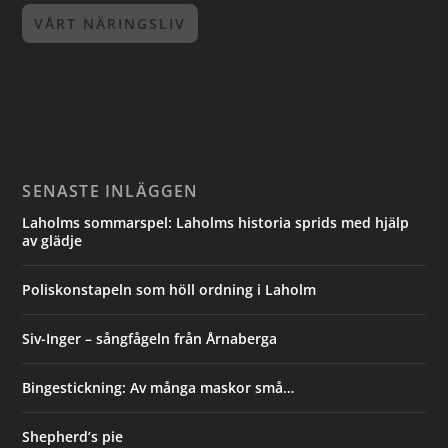
VÅRT NÄRINGSLIV
SENASTE INLÄGGEN
Laholms sommarspel: Laholms historia sprids med hjälp
av glädje
Poliskonstapeln som höll ordning i Laholm
Siv-Inger – sångfågeln från Årnaberga
Bingestickning: Av många maskor små…
Shepherd’s pie