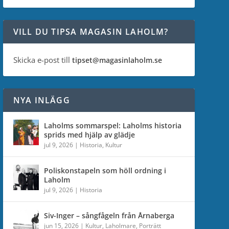
VILL DU TIPSA MAGASIN LAHOLM?
Skicka e-post till
tipset@magasinlaholm.se
NYA INLÄGG
Laholms sommarspel: Laholms historia
sprids med hjälp av glädje
jul 9, 2026
|
Historia
,
Kultur
Poliskonstapeln som höll ordning i
Laholm
jul 9, 2026
|
Historia
Siv-Inger – sångfågeln från Årnaberga
jun 15, 2026
|
Kultur
,
Laholmare
,
Porträtt