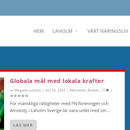
HEM
LAHOLM
VÅRT NÄRINGSLIV
Globala mål med lokala krafter
av
Magasin Laholm
|
nov 26, 2022
|
Aktiviteter
,
Butiker
|
0
|
För mänskliga rättigheter med FN-föreningen och
Amnesty i Laholm Sverige lär vara unikt med sin...
LÄS MER