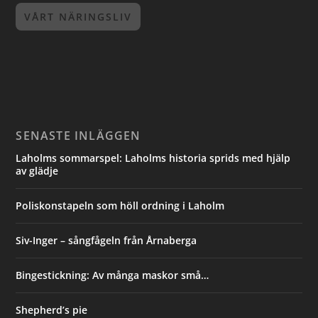
VÅRT NÄRINGSLIV
SENASTE INLÄGGEN
Laholms sommarspel: Laholms historia sprids med hjälp
av glädje
Poliskonstapeln som höll ordning i Laholm
Siv-Inger – sångfågeln från Årnaberga
Bingestickning: Av många maskor små…
Shepherd’s pie