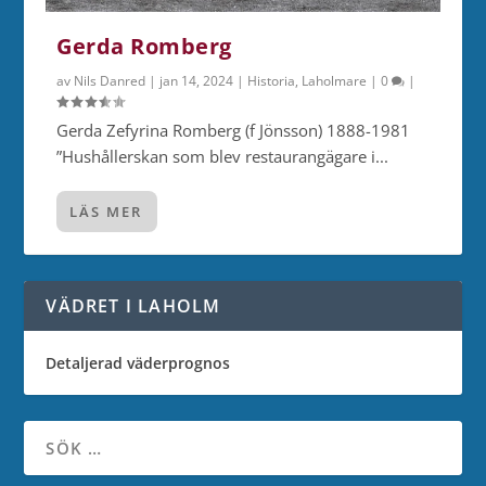
Gerda Romberg
av
Nils Danred
|
jan 14, 2024
|
Historia
,
Laholmare
|
0
|
Gerda Zefyrina Romberg (f Jönsson) 1888-1981
”Hushållerskan som blev restaurangägare i...
LÄS MER
VÄDRET I LAHOLM
Detaljerad väderprognos