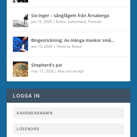
Siv-Inger – sångfågeln från Årnaberga
jun 15, 2026
|
Kultur
,
Laholmare
,
Porträtt
Bingestickning: Av många maskor små…
apr 15, 2026
|
Historia
,
Kultur
Shepherd’s pie
mar 17, 2026
|
Mat och recept
LOGGA IN