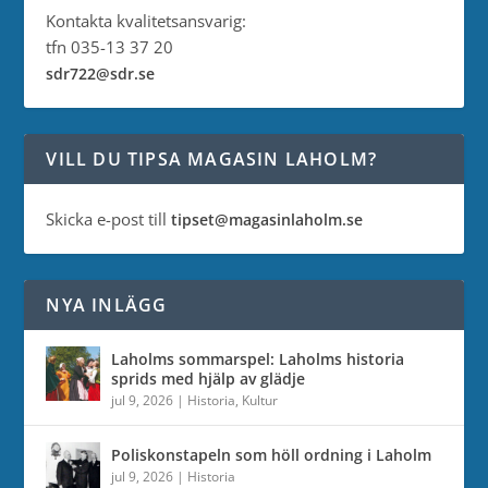
Kontakta kvalitetsansvarig:
tfn 035-13 37 20
sdr722@sdr.se
VILL DU TIPSA MAGASIN LAHOLM?
Skicka e-post till
tipset@magasinlaholm.se
NYA INLÄGG
Laholms sommarspel: Laholms historia
sprids med hjälp av glädje
jul 9, 2026
|
Historia
,
Kultur
Poliskonstapeln som höll ordning i Laholm
jul 9, 2026
|
Historia