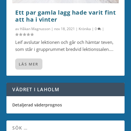
Ett par gamla lagg hade varit fint
att ha i vinter
av
Håkan Magnusson
|
nov 18, 2021
|
Krönika
|
0
|
Leif avslutar lektionen och går och hämtar teven,
som står i grupprummet bredvid lektionssalen....
LÄS MER
VÄDRET I LAHOLM
Detaljerad väderprognos