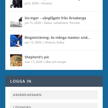
jul 9, 2026
|
Historia
Siv-Inger – sångfågeln från Årnaberga
jun 15, 2026
|
Kultur
,
Laholmare
,
Porträtt
Bingestickning: Av många maskor små…
apr 15, 2026
|
Historia
,
Kultur
Shepherd’s pie
mar 17, 2026
|
Mat och recept
LOGGA IN