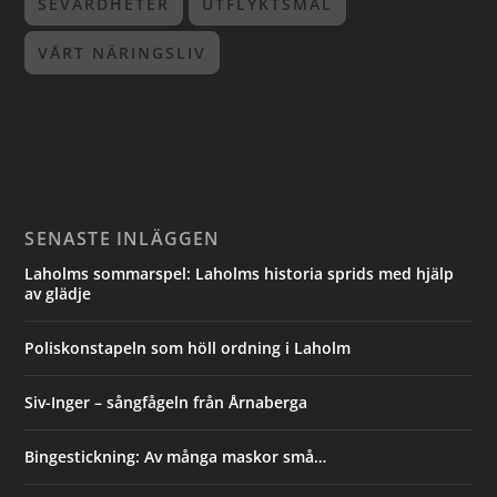
SEVÄRDHETER
UTFLYKTSMÅL
VÅRT NÄRINGSLIV
SENASTE INLÄGGEN
Laholms sommarspel: Laholms historia sprids med hjälp
av glädje
Poliskonstapeln som höll ordning i Laholm
Siv-Inger – sångfågeln från Årnaberga
Bingestickning: Av många maskor små…