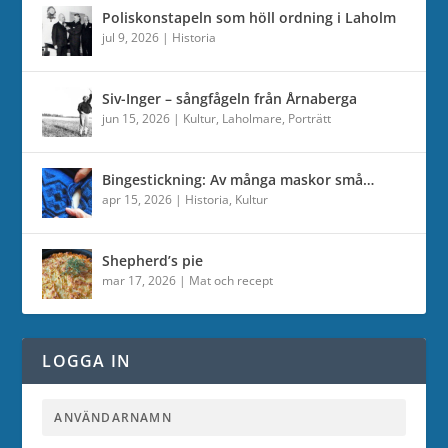
Poliskonstapeln som höll ordning i Laholm
jul 9, 2026
|
Historia
Siv-Inger – sångfågeln från Årnaberga
jun 15, 2026
|
Kultur
,
Laholmare
,
Porträtt
Bingestickning: Av många maskor små…
apr 15, 2026
|
Historia
,
Kultur
Shepherd’s pie
mar 17, 2026
|
Mat och recept
LOGGA IN