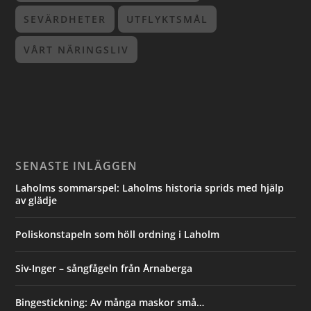
SEVÄRDHETER
UTFLYKTSMÅL
VÅRT NÄRINGSLIV
SENASTE INLÄGGEN
Laholms sommarspel: Laholms historia sprids med hjälp
av glädje
Poliskonstapeln som höll ordning i Laholm
Siv-Inger – sångfågeln från Årnaberga
Bingestickning: Av många maskor små…