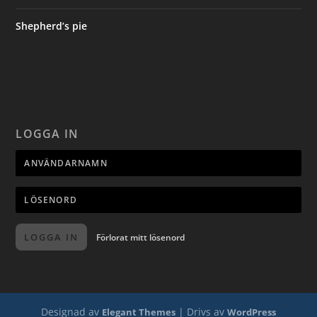
Shepherd’s pie
LOGGA IN
LOGGA IN
Förlorat mitt lösenord
Designad av
| Drivs av
Elegant Themes
WordPress