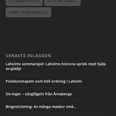
SEVÄRDHETER
UTFLYKTSMÅL
VÅRT NÄRINGSLIV
SENASTE INLÄGGEN
Laholms sommarspel: Laholms historia sprids med hjälp
av glädje
Poliskonstapeln som höll ordning i Laholm
Siv-Inger – sångfågeln från Årnaberga
Bingestickning: Av många maskor små…