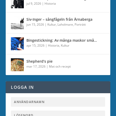
jul 9, 2026
|
Historia
Siv-Inger – sångfågeln från Årnaberga
jun 15, 2026
|
Kultur
,
Laholmare
,
Porträtt
Bingestickning: Av många maskor små…
apr 15, 2026
|
Historia
,
Kultur
Shepherd’s pie
mar 17, 2026
|
Mat och recept
LOGGA IN