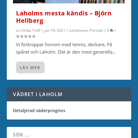
Laholms mesta kändis – Björn
Hellberg
av
Ulrika Träff
|
jun 19, 2021
|
Laholmare
,
Porträtt
|
0
|
Vi förknippar honom med tennis, deckare, På
spåret och Laholm. Det är den mest generella...
LÄS MER
VÄDRET I LAHOLM
Detaljerad väderprognos