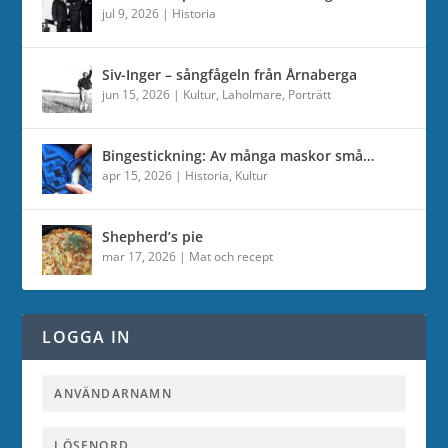
jul 9, 2026
|
Historia
Siv-Inger – sångfågeln från Årnaberga
jun 15, 2026
|
Kultur
,
Laholmare
,
Porträtt
Bingestickning: Av många maskor små…
apr 15, 2026
|
Historia
,
Kultur
Shepherd’s pie
mar 17, 2026
|
Mat och recept
LOGGA IN