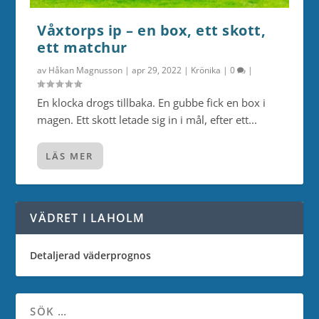
Våxtorps ip – en box, ett skott,
ett matchur
av
Håkan Magnusson
|
apr 29, 2022
|
Krönika
|
0
|
En klocka drogs tillbaka. En gubbe fick en box i
magen. Ett skott letade sig in i mål, efter ett...
LÄS MER
VÄDRET I LAHOLM
Detaljerad väderprognos