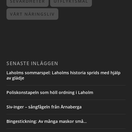
SEVÄRDHETER
UTFLYKTSMÅL
VÅRT NÄRINGSLIV
SENASTE INLÄGGEN
Laholms sommarspel: Laholms historia sprids med hjälp
av glädje
Poliskonstapeln som höll ordning i Laholm
Siv-Inger – sångfågeln från Årnaberga
Bingestickning: Av många maskor små…