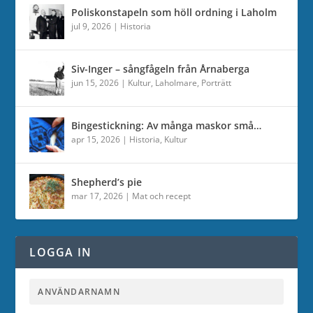
Poliskonstapeln som höll ordning i Laholm
jul 9, 2026
|
Historia
Siv-Inger – sångfågeln från Årnaberga
jun 15, 2026
|
Kultur
,
Laholmare
,
Porträtt
Bingestickning: Av många maskor små…
apr 15, 2026
|
Historia
,
Kultur
Shepherd’s pie
mar 17, 2026
|
Mat och recept
LOGGA IN