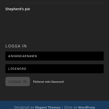
Shepherd’s pie
LOGGA IN
LOGGA IN
Förlorat mitt lösenord
Designad av
| Drivs av
Elegant Themes
WordPress