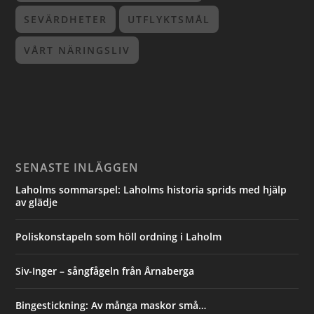
SEVÄRDHETER
UTFLYKTSMÅL
VÅRT NÄRINGSLIV
SENASTE INLÄGGEN
Laholms sommarspel: Laholms historia sprids med hjälp
av glädje
Poliskonstapeln som höll ordning i Laholm
Siv-Inger – sångfågeln från Årnaberga
Bingestickning: Av många maskor små…