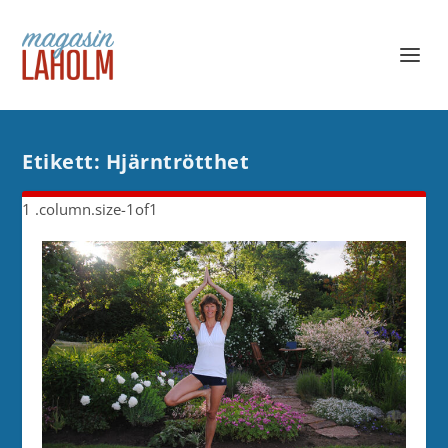
Etikett:
Hjärntrötthet