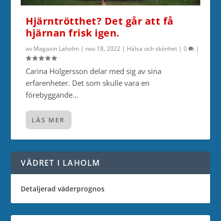
Hjärntrötthet? Det går att få
hjärnan frisk igen.
av
Magasin Laholm
|
nov 18, 2022
|
Hälsa och skönhet
|
0
|
Carina Holgersson delar med sig av sina
erfarenheter. Det som skulle vara en
förebyggande...
LÄS MER
VÄDRET I LAHOLM
Detaljerad väderprognos