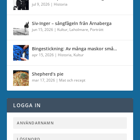
jul 9, 2026
|
Historia
Siv-Inger – sångfågeln från Årnaberga
jun 15, 2026
|
Kultur
,
Laholmare
,
Porträtt
Bingestickning: Av många maskor små…
apr 15, 2026
|
Historia
,
Kultur
Shepherd’s pie
mar 17, 2026
|
Mat och recept
LOGGA IN