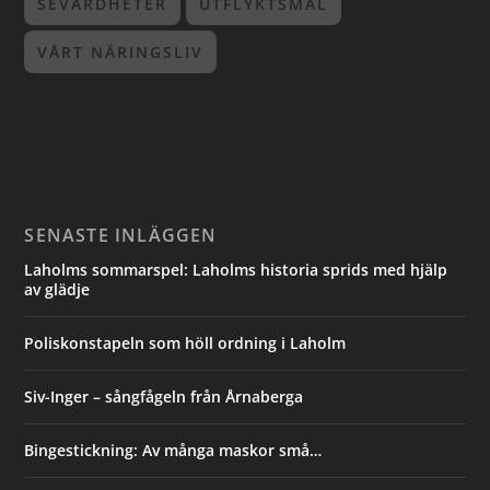
SEVÄRDHETER
UTFLYKTSMÅL
VÅRT NÄRINGSLIV
SENASTE INLÄGGEN
Laholms sommarspel: Laholms historia sprids med hjälp
av glädje
Poliskonstapeln som höll ordning i Laholm
Siv-Inger – sångfågeln från Årnaberga
Bingestickning: Av många maskor små…