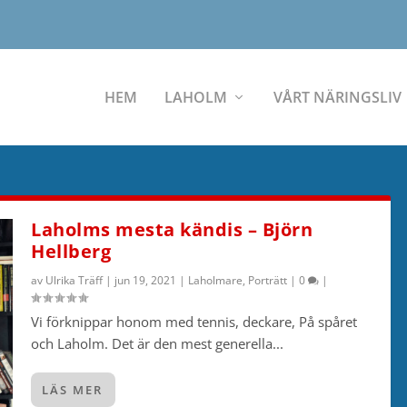
HEM
LAHOLM
VÅRT NÄRINGSLIV
Laholms mesta kändis – Björn
Hellberg
av
Ulrika Träff
|
jun 19, 2021
|
Laholmare
,
Porträtt
|
0
|
Vi förknippar honom med tennis, deckare, På spåret
och Laholm. Det är den mest generella...
LÄS MER