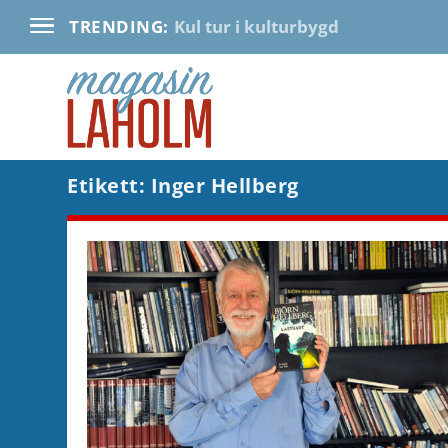
Kul tur i kulturbygd
TRENDING:
Etikett:
Inger Hellberg