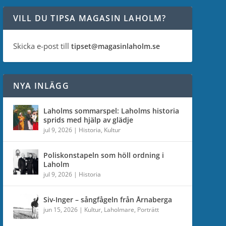
VILL DU TIPSA MAGASIN LAHOLM?
Skicka e-post till
tipset@magasinlaholm.se
NYA INLÄGG
Laholms sommarspel: Laholms historia
sprids med hjälp av glädje
jul 9, 2026
|
Historia
,
Kultur
Poliskonstapeln som höll ordning i
Laholm
jul 9, 2026
|
Historia
Siv-Inger – sångfågeln från Årnaberga
jun 15, 2026
|
Kultur
,
Laholmare
,
Porträtt