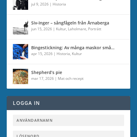
jul 9, 2026
|
Historia
Siv-Inger – sångfågeln från Årnaberga
jun 15, 2026
|
Kultur
,
Laholmare
,
Porträtt
Bingestickning: Av många maskor små…
apr 15, 2026
|
Historia
,
Kultur
Shepherd’s pie
mar 17, 2026
|
Mat och recept
LOGGA IN