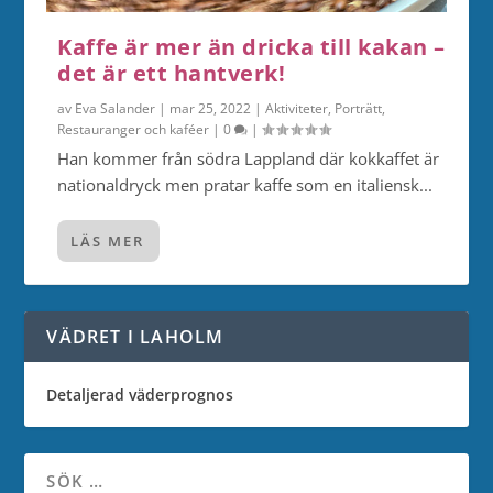
Kaffe är mer än dricka till kakan –
det är ett hantverk!
av
Eva Salander
|
mar 25, 2022
|
Aktiviteter
,
Porträtt
,
Restauranger och kaféer
|
0
|
Han kommer från södra Lappland där kokkaffet är
nationaldryck men pratar kaffe som en italiensk...
LÄS MER
VÄDRET I LAHOLM
Detaljerad väderprognos