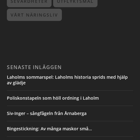
SEVÄRDHETER
UTFLYKTSMÅL
VÅRT NÄRINGSLIV
SENASTE INLÄGGEN
Laholms sommarspel: Laholms historia sprids med hjälp
av glädje
Poliskonstapeln som höll ordning i Laholm
Siv-Inger – sångfågeln från Årnaberga
Bingestickning: Av många maskor små…