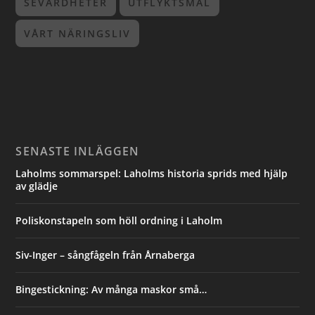
SEVÄRDHETER
UTFLYKTSMÅL
VÅRT NÄRINGSLIV
SENASTE INLÄGGEN
Laholms sommarspel: Laholms historia sprids med hjälp
av glädje
Poliskonstapeln som höll ordning i Laholm
Siv-Inger – sångfågeln från Årnaberga
Bingestickning: Av många maskor små…