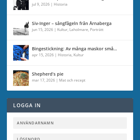
jul 9, 2026
|
Historia
Siv-Inger – sångfågeln från Årnaberga
jun 15, 2026
|
Kultur
,
Laholmare
,
Porträtt
Bingestickning: Av många maskor små…
apr 15, 2026
|
Historia
,
Kultur
Shepherd’s pie
mar 17, 2026
|
Mat och recept
LOGGA IN