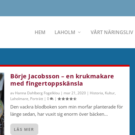
HEM
LAHOLM
VÅRT NÄRINGSLIV
Börje Jacobsson – en krukmakare
med fingertoppskänsla
av
Hanna Dahlberg Fogelklou
|
mar 21, 2020
|
Historia
,
Kultur
,
Laholmare
,
Porträtt
|
0
|
Den vackra blodboken som min morfar planterade för
länge sedan, har vuxit sig enorm över bäcken...
LÄS MER