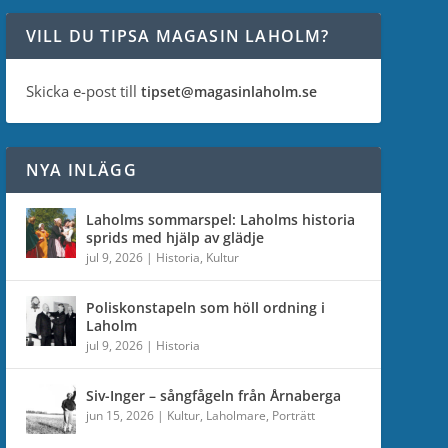
VILL DU TIPSA MAGASIN LAHOLM?
Skicka e-post till
tipset@magasinlaholm.se
NYA INLÄGG
Laholms sommarspel: Laholms historia
sprids med hjälp av glädje
jul 9, 2026
|
Historia
,
Kultur
Poliskonstapeln som höll ordning i
Laholm
jul 9, 2026
|
Historia
Siv-Inger – sångfågeln från Årnaberga
jun 15, 2026
|
Kultur
,
Laholmare
,
Porträtt