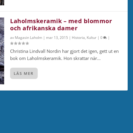
Laholmskeramik – med blommor
och afrikanska damer
av
Magasin Laholm
|
mar 13, 2015
|
Historia
,
Kultur
|
0
|
Christina Lindvall Nordin har gjort det igen, gett ut en
bok om Laholmskeramik. Hon skrattar när...
LÄS MER