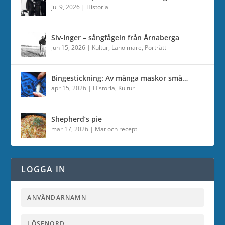
jul 9, 2026
|
Historia
Siv-Inger – sångfågeln från Årnaberga
jun 15, 2026
|
Kultur
,
Laholmare
,
Porträtt
Bingestickning: Av många maskor små…
apr 15, 2026
|
Historia
,
Kultur
Shepherd’s pie
mar 17, 2026
|
Mat och recept
LOGGA IN