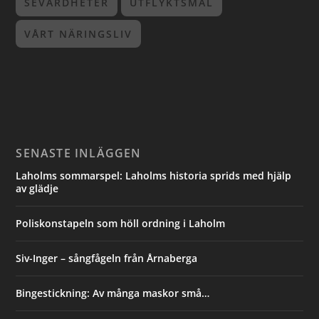
SEVÄRDHETER
UTFLYKTSMÅL
VÅRT NÄRINGSLIV
SENASTE INLÄGGEN
Laholms sommarspel: Laholms historia sprids med hjälp
av glädje
Poliskonstapeln som höll ordning i Laholm
Siv-Inger – sångfågeln från Årnaberga
Bingestickning: Av många maskor små…