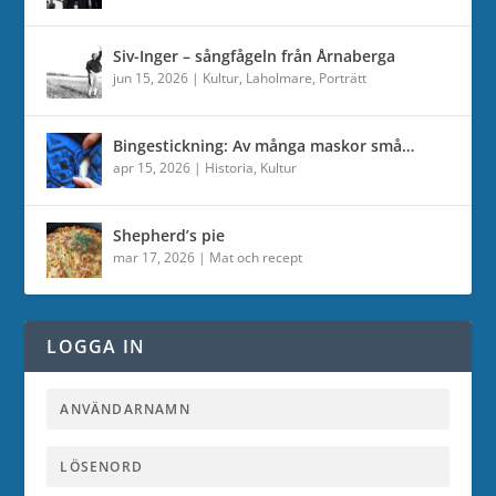
Siv-Inger – sångfågeln från Årnaberga
jun 15, 2026
|
Kultur
,
Laholmare
,
Porträtt
Bingestickning: Av många maskor små…
apr 15, 2026
|
Historia
,
Kultur
Shepherd’s pie
mar 17, 2026
|
Mat och recept
LOGGA IN