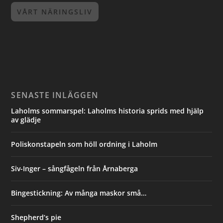
VÅRT NÄRINGSLIV
SENASTE INLÄGGEN
Laholms sommarspel: Laholms historia sprids med hjälp
av glädje
Poliskonstapeln som höll ordning i Laholm
Siv-Inger – sångfågeln från Årnaberga
Bingestickning: Av många maskor små…
Shepherd’s pie