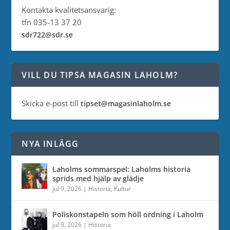
Kontakta kvalitetsansvarig:
tfn 035-13 37 20
sdr722@sdr.se
VILL DU TIPSA MAGASIN LAHOLM?
Skicka e-post till
tipset@magasinlaholm.se
NYA INLÄGG
Laholms sommarspel: Laholms historia
sprids med hjälp av glädje
jul 9, 2026
|
Historia
,
Kultur
Poliskonstapeln som höll ordning i Laholm
jul 9, 2026
|
Historia