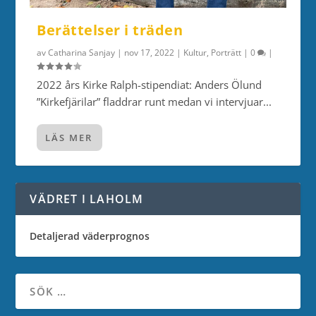
Berättelser i träden
av
Catharina Sanjay
|
nov 17, 2022
|
Kultur
,
Porträtt
|
0
|
2022 års Kirke Ralph-stipendiat: Anders Ölund
”Kirkefjärilar” fladdrar runt medan vi intervjuar...
LÄS MER
VÄDRET I LAHOLM
Detaljerad väderprognos