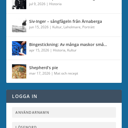
jul 9, 2026
|
Historia
Siv-Inger – sångfågeln från Årnaberga
jun 15, 2026
|
Kultur
,
Laholmare
,
Porträtt
Bingestickning: Av många maskor små…
apr 15, 2026
|
Historia
,
Kultur
Shepherd’s pie
mar 17, 2026
|
Mat och recept
LOGGA IN