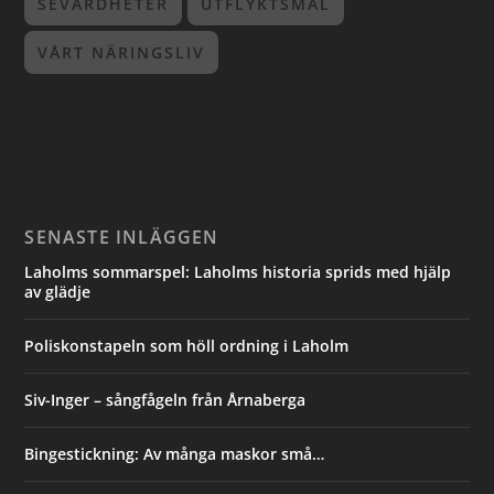
SEVÄRDHETER
UTFLYKTSMÅL
VÅRT NÄRINGSLIV
SENASTE INLÄGGEN
Laholms sommarspel: Laholms historia sprids med hjälp
av glädje
Poliskonstapeln som höll ordning i Laholm
Siv-Inger – sångfågeln från Årnaberga
Bingestickning: Av många maskor små…