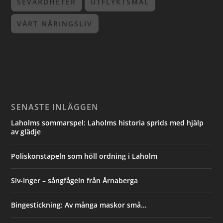
SEVÄRDHETER
UTFLYKTSMÅL
VÅRT NÄRINGSLIV
SENASTE INLÄGGEN
Laholms sommarspel: Laholms historia sprids med hjälp
av glädje
Poliskonstapeln som höll ordning i Laholm
Siv-Inger – sångfågeln från Årnaberga
Bingestickning: Av många maskor små…