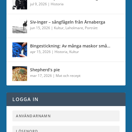
jul 9, 2026
|
Historia
Siv-Inger – sångfågeln från Årnaberga
jun 15, 2026
|
Kultur
,
Laholmare
,
Porträtt
Bingestickning: Av många maskor små…
apr 15, 2026
|
Historia
,
Kultur
Shepherd’s pie
mar 17, 2026
|
Mat och recept
LOGGA IN