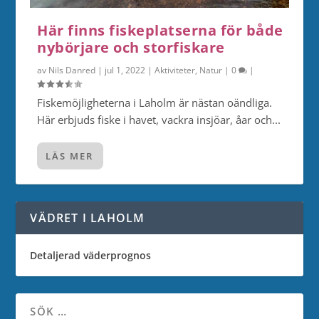
Här finns fiskeplatserna för både
nybörjare och storfiskare
av
Nils Danred
|
jul 1, 2022
|
Aktiviteter
,
Natur
|
0
|
Fiskemöjligheterna i Laholm är nästan oändliga.
Här erbjuds fiske i havet, vackra insjöar, åar och...
LÄS MER
VÄDRET I LAHOLM
Detaljerad väderprognos