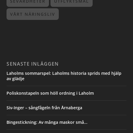
SEVÄRDHETER
UTFLYKTSMÅL
VÅRT NÄRINGSLIV
SENASTE INLÄGGEN
Laholms sommarspel: Laholms historia sprids med hjälp
av glädje
Poliskonstapeln som höll ordning i Laholm
Siv-Inger – sångfågeln från Årnaberga
Bingestickning: Av många maskor små…