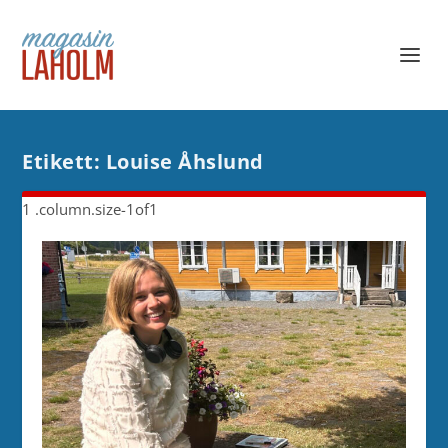
Etikett:
Louise Åhslund