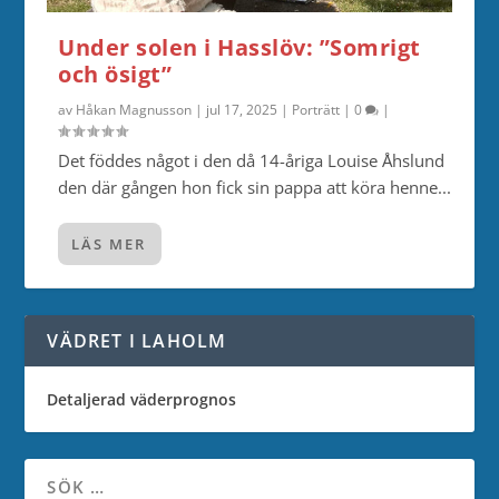
Under solen i Hasslöv: ”Somrigt
och ösigt”
av
Håkan Magnusson
|
jul 17, 2025
|
Porträtt
|
0
|
Det föddes något i den då 14-åriga Louise Åhslund
den där gången hon fick sin pappa att köra henne...
LÄS MER
VÄDRET I LAHOLM
Detaljerad väderprognos