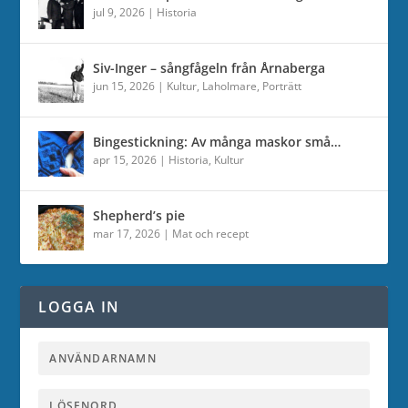
jul 9, 2026
|
Historia
Siv-Inger – sångfågeln från Årnaberga
jun 15, 2026
|
Kultur
,
Laholmare
,
Porträtt
Bingestickning: Av många maskor små…
apr 15, 2026
|
Historia
,
Kultur
Shepherd’s pie
mar 17, 2026
|
Mat och recept
LOGGA IN