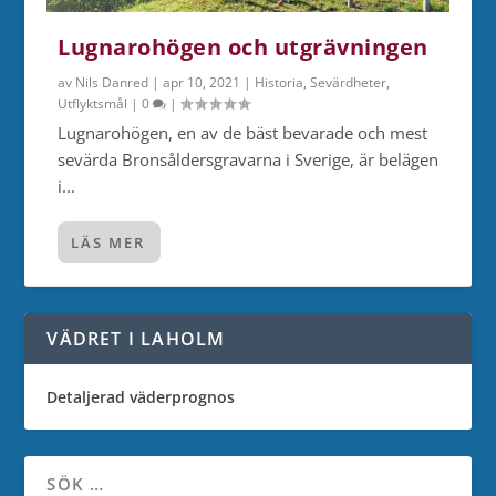
Lugnarohögen och utgrävningen
av
Nils Danred
|
apr 10, 2021
|
Historia
,
Sevärdheter
,
Utflyktsmål
|
0
|
Lugnarohögen, en av de bäst bevarade och mest
sevärda Bronsåldersgravarna i Sverige, är belägen
i...
LÄS MER
VÄDRET I LAHOLM
Detaljerad väderprognos