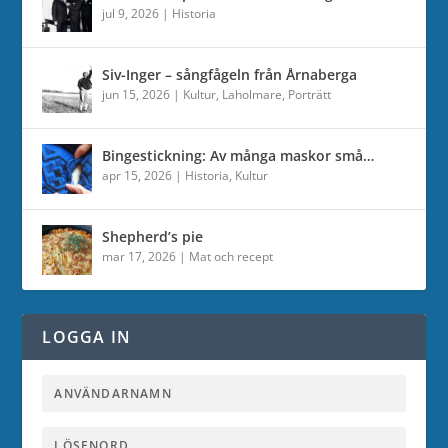
jul 9, 2026
|
Historia
Siv-Inger – sångfågeln från Årnaberga
jun 15, 2026
|
Kultur
,
Laholmare
,
Porträtt
Bingestickning: Av många maskor små…
apr 15, 2026
|
Historia
,
Kultur
Shepherd’s pie
mar 17, 2026
|
Mat och recept
LOGGA IN