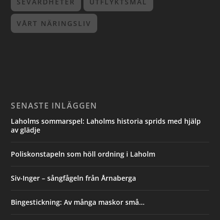
SEVÄRDHETER
UTFLYKTSMÅL
VÅRT NÄRINGSLIV
SENASTE INLÄGGEN
Laholms sommarspel: Laholms historia sprids med hjälp
av glädje
Poliskonstapeln som höll ordning i Laholm
Siv-Inger – sångfågeln från Årnaberga
Bingestickning: Av många maskor små…