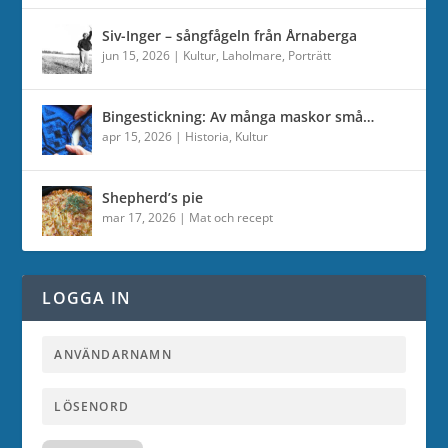
Siv-Inger – sångfågeln från Årnaberga
jun 15, 2026
|
Kultur
,
Laholmare
,
Porträtt
Bingestickning: Av många maskor små…
apr 15, 2026
|
Historia
,
Kultur
Shepherd’s pie
mar 17, 2026
|
Mat och recept
LOGGA IN