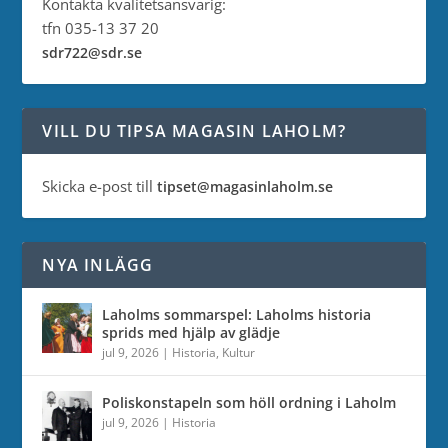
Kontakta kvalitetsansvarig:
tfn 035-13 37 20
sdr722@sdr.se
VILL DU TIPSA MAGASIN LAHOLM?
Skicka e-post till
tipset@magasinlaholm.se
NYA INLÄGG
Laholms sommarspel: Laholms historia
sprids med hjälp av glädje
jul 9, 2026
|
Historia
,
Kultur
Poliskonstapeln som höll ordning i Laholm
jul 9, 2026
|
Historia