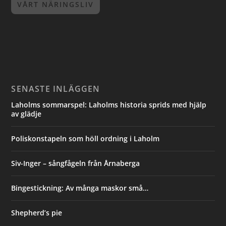
VÅRT NÄRINGSLIV
SENASTE INLÄGGEN
Laholms sommarspel: Laholms historia sprids med hjälp
av glädje
Poliskonstapeln som höll ordning i Laholm
Siv-Inger – sångfågeln från Årnaberga
Bingestickning: Av många maskor små…
Shepherd’s pie