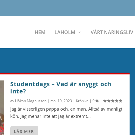
HEM
LAHOLM
VÅRT NÄRINGSLIV
Studentdags – Vad är snyggt och
inte?
av
Håkan Magnusson
|
maj 19, 2023
|
Krönika
|
0
|
Jag är visserligen pappa och, en man. Alltså av manligt
kön. Jag menar inte att jag är extremt...
LÄS MER