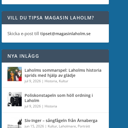
VILL DU TIPSA MAGASIN LAHOLM?
Skicka e-post till
tipset@magasinlaholm.se
NYA INLÄGG
Laholms sommarspel: Laholms historia
sprids med hjälp av glädje
jul 9, 2026
|
Historia
,
Kultur
Poliskonstapeln som höll ordning i
Laholm
jul 9, 2026
|
Historia
Siv-Inger – sångfågeln från Årnaberga
jun 15, 2026
|
Kultur
,
Laholmare
,
Porträtt