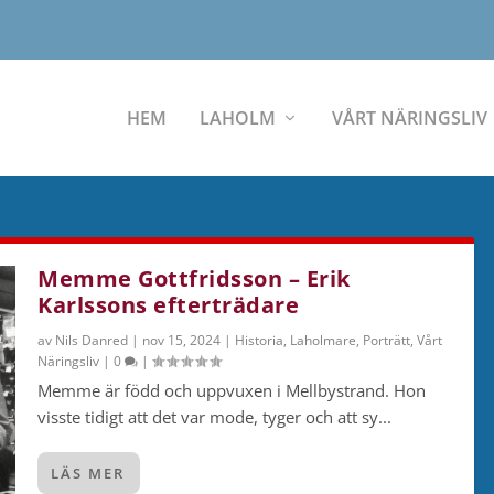
HEM
LAHOLM
VÅRT NÄRINGSLIV
Memme Gottfridsson – Erik
Karlssons efterträdare
av
Nils Danred
|
nov 15, 2024
|
Historia
,
Laholmare
,
Porträtt
,
Vårt
Näringsliv
|
0
|
Memme är född och uppvuxen i Mellbystrand. Hon
visste tidigt att det var mode, tyger och att sy...
LÄS MER