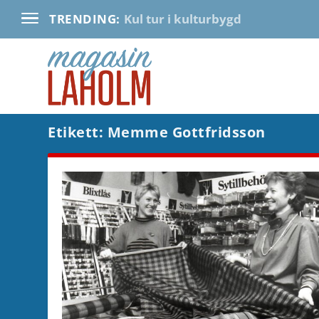
Kul tur i kulturbygd
TRENDING:
Etikett:
Memme Gottfridsson