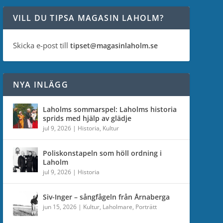
VILL DU TIPSA MAGASIN LAHOLM?
Skicka e-post till
tipset@magasinlaholm.se
NYA INLÄGG
Laholms sommarspel: Laholms historia
sprids med hjälp av glädje
jul 9, 2026
|
Historia
,
Kultur
Poliskonstapeln som höll ordning i
Laholm
jul 9, 2026
|
Historia
Siv-Inger – sångfågeln från Årnaberga
jun 15, 2026
|
Kultur
,
Laholmare
,
Porträtt