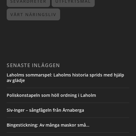
SEVÄRDHETER
UTFLYKTSMÅL
VÅRT NÄRINGSLIV
SENASTE INLÄGGEN
Laholms sommarspel: Laholms historia sprids med hjälp
av glädje
Poliskonstapeln som höll ordning i Laholm
Siv-Inger – sångfågeln från Årnaberga
Bingestickning: Av många maskor små…