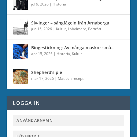
jul 9, 2026
|
Historia
Siv-Inger – sångfågeln från Årnaberga
jun 15, 2026
|
Kultur
,
Laholmare
,
Porträtt
Bingestickning: Av många maskor små…
apr 15, 2026
|
Historia
,
Kultur
Shepherd’s pie
mar 17, 2026
|
Mat och recept
LOGGA IN