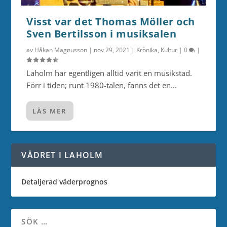
Visst var det Thomas Möller och
Sven Bertilsson i musiksalen
av
Håkan Magnusson
|
nov 29, 2021
|
Krönika
,
Kultur
|
0
|
Laholm har egentligen alltid varit en musikstad.
Förr i tiden; runt 1980-talen, fanns det en...
LÄS MER
VÄDRET I LAHOLM
Detaljerad väderprognos