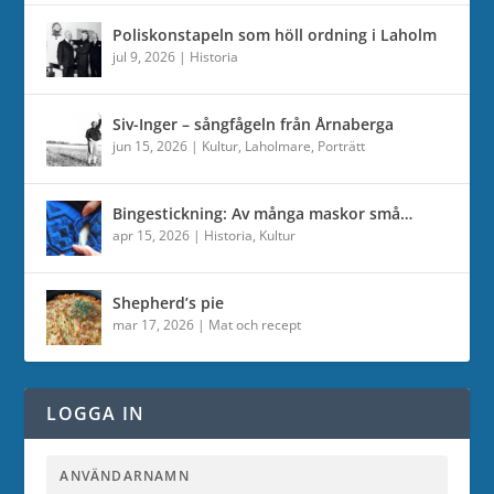
Poliskonstapeln som höll ordning i Laholm
jul 9, 2026
|
Historia
Siv-Inger – sångfågeln från Årnaberga
jun 15, 2026
|
Kultur
,
Laholmare
,
Porträtt
Bingestickning: Av många maskor små…
apr 15, 2026
|
Historia
,
Kultur
Shepherd’s pie
mar 17, 2026
|
Mat och recept
LOGGA IN