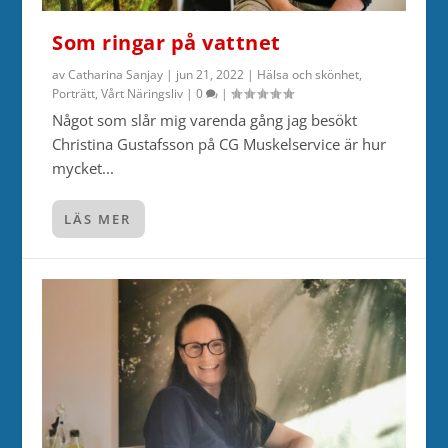
Som ringar på vattnet
av
Catharina Sanjay
|
jun 21, 2022
|
Hälsa och skönhet
,
Porträtt
,
Vårt Näringsliv
|
0
|
Något som slår mig varenda gång jag besökt
Christina Gustafsson på CG Muskelservice är hur
mycket...
LÄS MER