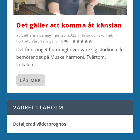
Det gäller att komma åt känslan
av
Catharina Sanjay
|
jun 20, 2022
|
Hälsa och skönhet
,
Porträtt
,
Vårt Näringsliv
|
0
|
Det finns inget flummigt över vare sig studion eller
bemötandet på Muskelharmoni. Tvärtom.
Lokalen...
LÄS MER
VÄDRET I LAHOLM
Detaljerad väderprognos