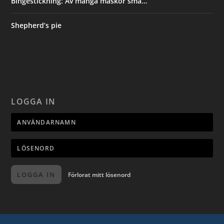
Bingestickning: Av många maskor små…
Shepherd’s pie
LOGGA IN
LOGGA IN
Förlorat mitt lösenord