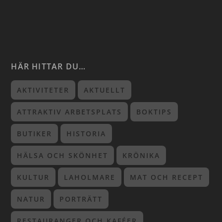
HÄR HITTAR DU…
AKTIVITETER
AKTUELLT
ATTRAKTIV ARBETSPLATS
BOKTIPS
BUTIKER
HISTORIA
HÄLSA OCH SKÖNHET
KRÖNIKA
KULTUR
LAHOLMARE
MAT OCH RECEPT
NATUR
PORTRÄTT
RESTAURANGER OCH KAFÉER