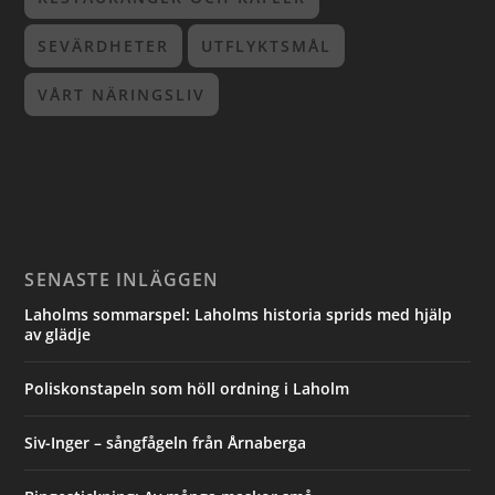
SEVÄRDHETER
UTFLYKTSMÅL
VÅRT NÄRINGSLIV
SENASTE INLÄGGEN
Laholms sommarspel: Laholms historia sprids med hjälp
av glädje
Poliskonstapeln som höll ordning i Laholm
Siv-Inger – sångfågeln från Årnaberga