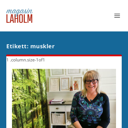
Etikett:
muskler