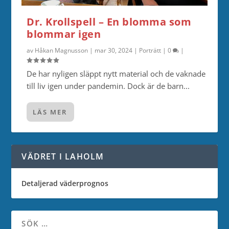
Dr. Krollspell – En blomma som
blommar igen
av
Håkan Magnusson
|
mar 30, 2024
|
Porträtt
|
0
|
De har nyligen släppt nytt material och de vaknade
till liv igen under pandemin. Dock är de barn...
LÄS MER
VÄDRET I LAHOLM
Detaljerad väderprognos