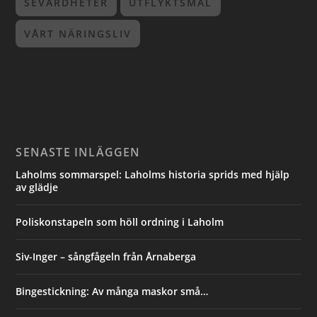
SEVÄRDHETER
UTFLYKTSMÅL
VÅRT NÄRINGSLIV
SENASTE INLÄGGEN
Laholms sommarspel: Laholms historia sprids med hjälp
av glädje
Poliskonstapeln som höll ordning i Laholm
Siv-Inger – sångfågeln från Årnaberga
Bingestickning: Av många maskor små…