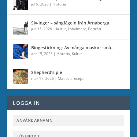
jul 9, 2026
|
Historia
Siv-Inger – sångfågeln från Årnaberga
jun 15, 2026
|
Kultur
,
Laholmare
,
Porträtt
Bingestickning: Av många maskor små…
apr 15, 2026
|
Historia
,
Kultur
Shepherd’s pie
mar 17, 2026
|
Mat och recept
LOGGA IN