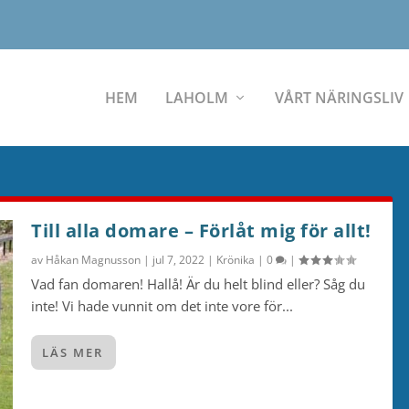
HEM
LAHOLM
VÅRT NÄRINGSLIV
Till alla domare – Förlåt mig för allt!
av
Håkan Magnusson
|
jul 7, 2022
|
Krönika
|
0
|
Vad fan domaren! Hallå! Är du helt blind eller? Såg du
inte! Vi hade vunnit om det inte vore för...
LÄS MER