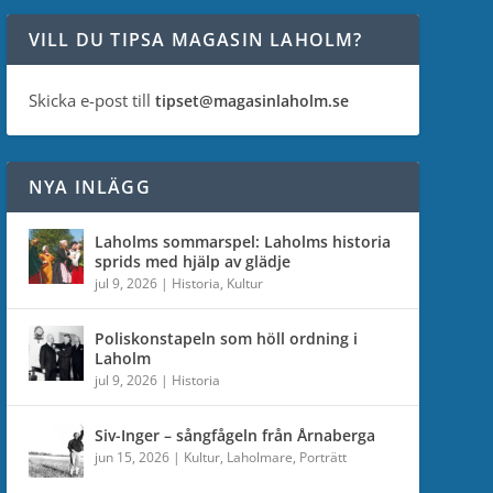
VILL DU TIPSA MAGASIN LAHOLM?
Skicka e-post till
tipset@magasinlaholm.se
NYA INLÄGG
Laholms sommarspel: Laholms historia
sprids med hjälp av glädje
jul 9, 2026
|
Historia
,
Kultur
Poliskonstapeln som höll ordning i
Laholm
jul 9, 2026
|
Historia
Siv-Inger – sångfågeln från Årnaberga
jun 15, 2026
|
Kultur
,
Laholmare
,
Porträtt