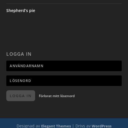
Shepherd’s pie
LOGGA IN
LOGGA IN
Förlorat mitt lösenord
Designad av
| Drivs av
Elegant Themes
WordPress