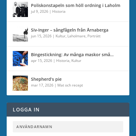
Poliskonstapeln som höll ordning i Laholm
jul 9, 2026
|
Historia
Siv-Inger – sångfågeln från Årnaberga
jun 15, 2026
|
Kultur
,
Laholmare
,
Porträtt
Bingestickning: Av många maskor små…
apr 15, 2026
|
Historia
,
Kultur
Shepherd’s pie
mar 17, 2026
|
Mat och recept
LOGGA IN