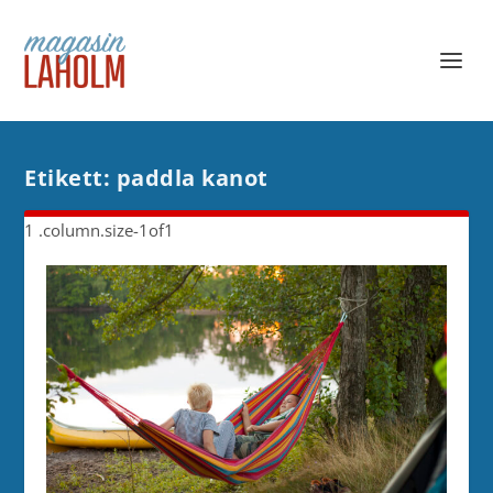
Etikett:
paddla kanot