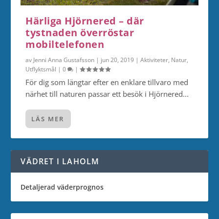
Härliga Hjörnered – där
tystnaden överröstar
mobiltelefonen
av
Jenni Anna Gustafsson
|
jun 20, 2019
|
Aktiviteter
,
Natur
,
Utflyktsmål
|
0
|
För dig som längtar efter en enklare tillvaro med
närhet till naturen passar ett besök i Hjörnered...
LÄS MER
VÄDRET I LAHOLM
Detaljerad väderprognos