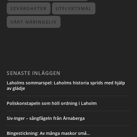
SEVÄRDHETER
UTFLYKTSMÅL
VÅRT NÄRINGSLIV
SENASTE INLÄGGEN
Laholms sommarspel: Laholms historia sprids med hjälp
av glädje
Poliskonstapeln som höll ordning i Laholm
Siv-Inger – sångfågeln från Årnaberga
Bingestickning: Av många maskor små…