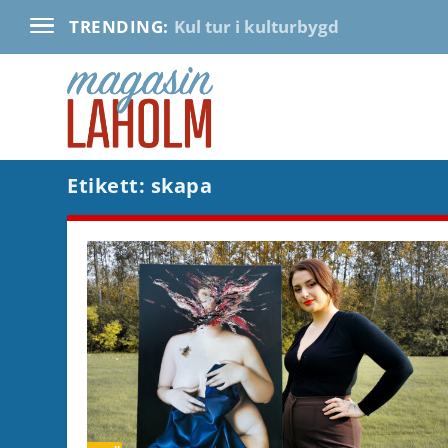
Kul tur i kulturbygd
TRENDING:
Etikett:
skapa