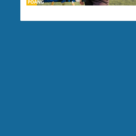
POÄNG
0
%