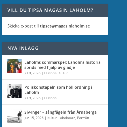
VILL DU TIPSA MAGASIN LAHOLM?
Skicka e-post till
tipset@magasinlaholm.se
NYA INLÄGG
Laholms sommarspel: Laholms historia
sprids med hjälp av glädje
jul 9, 2026
|
Historia
,
Kultur
Poliskonstapeln som höll ordning i
Laholm
jul 9, 2026
|
Historia
Siv-Inger – sångfågeln från Årnaberga
jun 15, 2026
|
Kultur
,
Laholmare
,
Porträtt