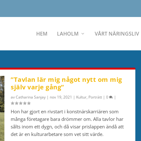
HEM
LAHOLM
VÅRT NÄRINGSLIV
”Tavlan lär mig något nytt om mig
själv varje gång”
av
Catharina Sanjay
|
nov 19, 2021
|
Kultur
,
Porträtt
|
0
|
Hon har gjort en rivstart i konstnärskarriären som
många företagare bara drömmer om. Alla tavlor har
sålts inom ett dygn, och då visar prislappen ändå att
det är en kulturarbetare som vet sitt värde.